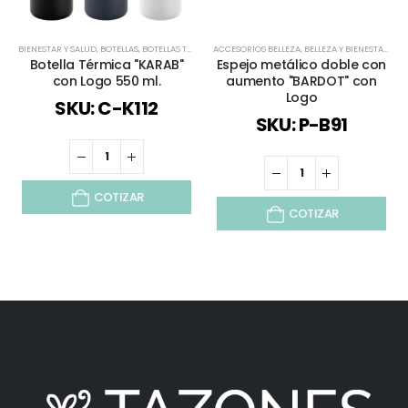
BIENESTAR Y SALUD
,
BOTELLAS
,
BOTELLAS TÉRMICAS Y ACERO INOX
ACCESORIOS BELLEZA
,
DÍA DEL TRABAJADOR
,
BELLEZA Y BIENESTAR
,
ESPECI
,
BEL
Botella Térmica "KARAB"
Espejo metálico doble con
con Logo 550 ml.
aumento "BARDOT" con
Logo
SKU: C-K112
SKU: P-B91
COTIZAR
COTIZAR