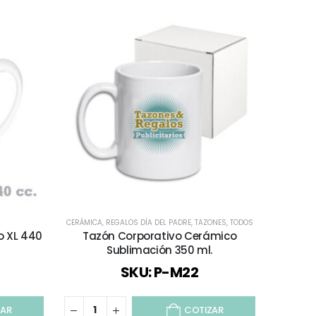
CERÁMICA
,
REGALOS DÍA DEL PADRE
,
TAZONES
,
TODOS
o XL 440
Tazón Corporativo Cerámico
Tazón P
Sublimación 350 ml.
SKU: P-M22
ZAR
COTIZAR