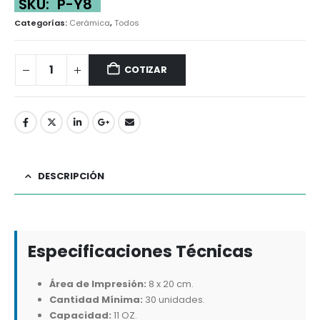
SKU:
P-Y8
Categorías:
Cerámica
,
Todos
COTIZAR
DESCRIPCIÓN
Especificaciones Técnicas
Área de Impresión:
8 x 20 cm.
Cantidad Mínima:
30 unidades.
Capacidad:
11 OZ.