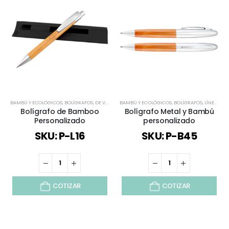
BAMBÚ Y ECOLÓGICOS
,
BOLÍGRAFOS
,
DE VUELTA AL COLEGIO
BAMBÚ Y ECOLÓGICOS
,
LÍNEA BAMBÚ
,
BOLÍGRAFOS
,
TODOS
,
LÍNEA BAMBÚ
Bolígrafo de Bamboo
Bolígrafo Metal y Bambú
Personalizado
personalizado
SKU: P-L16
SKU: P-B45
COTIZAR
COTIZAR