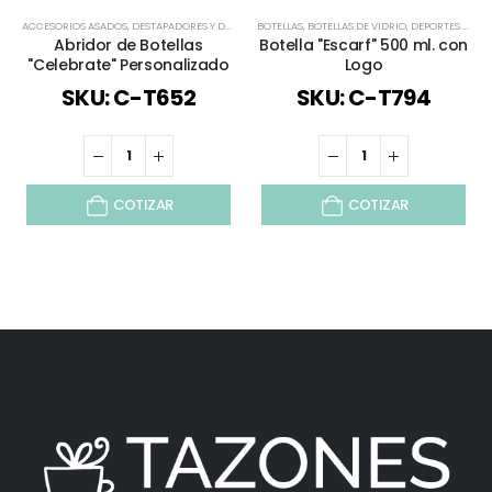
ACCESORIOS ASADOS
,
DESTAPADORES Y DESCORCHADORES
BOTELLAS
,
BOTELLAS DE VIDRIO
,
LÍNEA BAMBÚ
,
TODOS
,
DEPORTES Y BIENESTAR
Abridor de Botellas
Botella "Escarf" 500 ml. con
"Celebrate" Personalizado
Logo
SKU: C-T652
SKU: C-T794
COTIZAR
COTIZAR