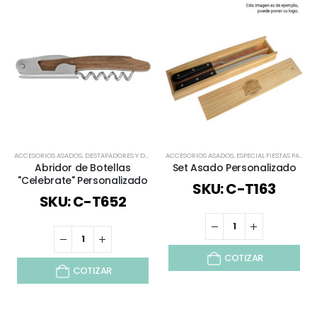
ACCESORIOS ASADOS
,
DESTAPADORES Y DESCORCHADORES
ACCESORIOS ASADOS
,
LÍNEA BAMBÚ
,
ESPECIAL FIESTAS PATRIAS
,
TODOS
Abridor de Botellas
Set Asado Personalizado
"Celebrate" Personalizado
SKU: C-T163
SKU: C-T652
COTIZAR
COTIZAR