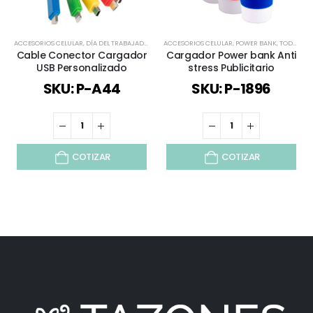
ACCESORIOS CELULAR
,
DÍA DEL TRABAJADOR
,
ESCRITORIO
ACCESORIOS CELULAR
,
ESPECIAL DÍA DEL MINERO
,
POWER BANK
,
,
TECNOLOGÍ
TODOS
Cable Conector Cargador
Cargador Power bank Anti
USB Personalizado
stress Publicitario
SKU: P-A44
SKU: P-1896
COTIZAR
COTIZAR