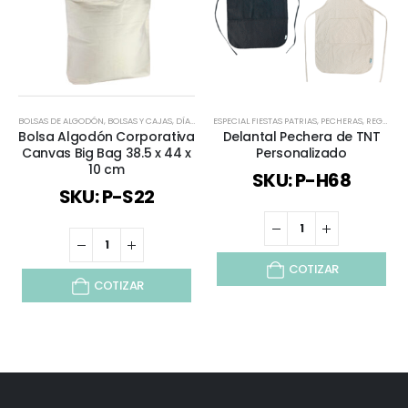
BOLSAS DE ALGODÓN
,
BOLSAS Y CAJAS
,
DÍA DE LA MADRE
ESPECIAL FIESTAS PATRIAS
,
DÍA DEL TRABAJADOR
,
PECHERAS
,
ESPECIAL FIESTA
,
REGALOS DÍA DEL PADRE
Bolsa Algodón Corporativa
Delantal Pechera de TNT
Canvas Big Bag 38.5 x 44 x
Personalizado
10 cm
SKU: P-H68
SKU: P-S22
COTIZAR
COTIZAR