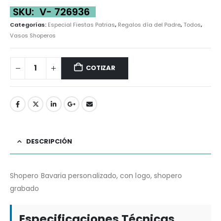
SKU:
V- 726936
Categorías:
Especial Fiestas Patrias
,
Regalos día del Padre
,
Todos
,
Vasos Shoperos
COTIZAR
DESCRIPCIÓN
Shopero Bavaria personalizado, con logo, shopero
grabado
Especificaciones Técnicas