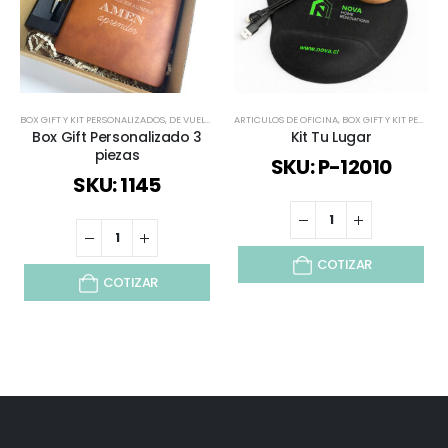
BOX GIFT Y KIT PERSONALIZADOS
,
DE VUELTA AL COLEGIO
ARTICULOS DE OFICINA
,
ESPECIAL DÍA DEL PROFESOR
,
BOX GIFT Y KIT PERSONALIZADOS
,
SELECCIÓ
Box Gift Personalizado 3
Kit Tu Lugar
piezas
SKU: P-12010
SKU: 1145
COTIZAR
COTIZAR