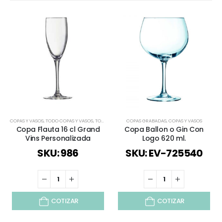
COPAS Y VASOS
,
TODO COPAS Y VASOS
,
TODOS
COPAS GRABADAS
,
COPAS Y VASOS
Copa Flauta 16 cl Grand
Copa Ballon o Gin Con
Vins Personalizada
Logo 620 ml.
SKU: 986
SKU: EV-725540
COTIZAR
COTIZAR