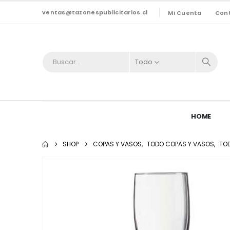
ventas@tazonespublicitarios.cl
Mi Cuenta
Con
Todo
HOME
SHOP
COPAS Y VASOS
,
TODO COPAS Y VASOS
,
TO