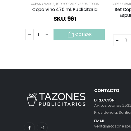
COPAS Y VASOS
,
TODO COPAS Y VASOS
,
TODOS
COPAS GRA
Copa Vino 470 ml. Publicitaria
Set Co
Espu
SKU: 961
COTIZAR
CONTACTO
DIRECCIÓN:
Av. Los Leones 2532
Providencia, Santia
EMAIL:
ventas@tazonespubl