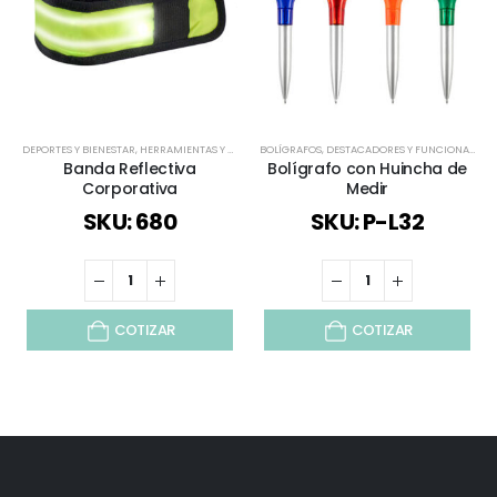
DEPORTES Y BIENESTAR
,
HERRAMIENTAS Y SET
,
TIEMPO LIBRE / OUTDOOR
BOLÍGRAFOS
,
DESTACADORES Y FUNCIONALES
,
TODOS
,
VIAJES Y VACA
,
E
Banda Reflectiva
Bolígrafo con Huincha de
Corporativa
Medir
SKU: 680
SKU: P-L32
COTIZAR
COTIZAR