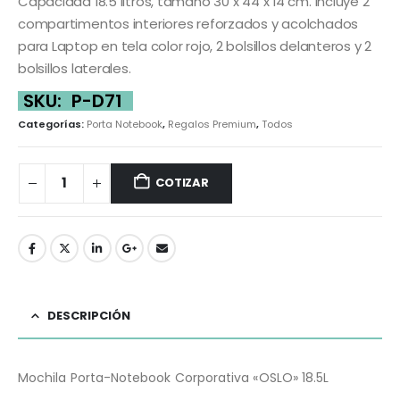
Capacidad 18.5 litros, tamaño 30 x 44 x 14 cm. Incluye 2
compartimentos interiores reforzados y acolchados
para Laptop en tela color rojo, 2 bolsillos delanteros y 2
bolsillos laterales.
SKU:
P-D71
Categorías:
Porta Notebook
,
Regalos Premium
,
Todos
COTIZAR
DESCRIPCIÓN
Mochila Porta-Notebook Corporativa «OSLO» 18.5L