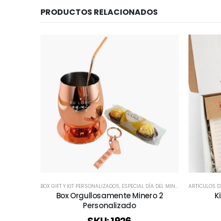
PRODUCTOS RELACIONADOS
BOX GIFT Y KIT PERSONALIZADOS
,
ESPECIAL DÍA DEL MINERO
,
REGALOS CO
ARTICULOS D
Box Orgullosamente Minero 2
K
Personalizado