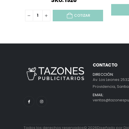
SKU: 1926
COTIZAR
CONTACTO
DIRECCIÓN:
Av. Los Leones 2532
Providencia, Santia
EMAIL:
ventas@tazonespubl
Todos los derechos reservados© 2026Diseñado por Diab