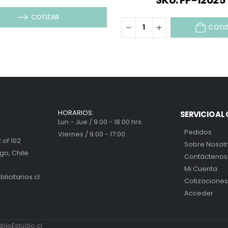
SKU: PP-12025
COTIZAR
COTI
HORARIOS:
SERVICIO AL 
Lun - Jue / 9:00 - 18:00 hrs.
Pedidos
Viernes / 9:00 - 17:00
 of 102
Sobre Nosot
go, Chile
Contáctenos
Mi Cuenta
icitarios.cl
Cotizaciones
Acceder
loEstudio.cl