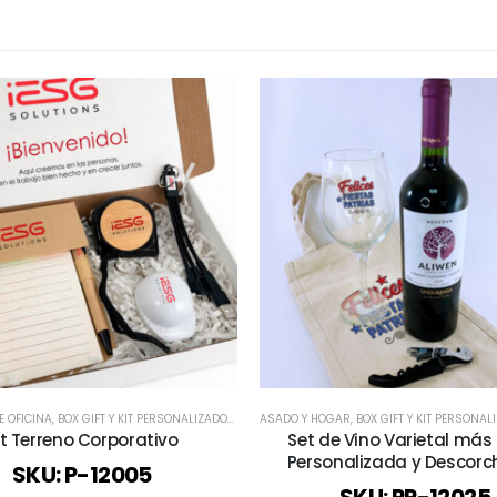
BRIZADOS
E OFICINA
,
,
REGALOS PREMIUM
BOX GIFT Y KIT PERSONALIZADOS
,
TODOS
,
TECNOLOGÍA / CELULAR / COMPUTACIÓN / AUD
ASADO Y HOGAR
,
BOX GIFT Y KIT PERSONAL
it Terreno Corporativo
Set de Vino Varietal má
Personalizada y Descor
SKU: P-12005