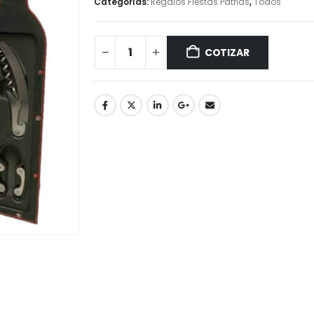
Categorías:
Regalos Fiestas Patrias
,
Todos
COTIZAR