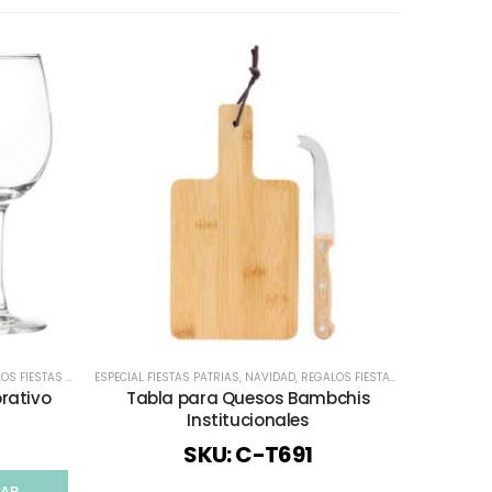
 FIESTAS PATRIAS
,
TODOS
ESPECIAL FIESTAS PATRIAS
,
TODOS
,
NAVIDAD
,
REGALOS FIESTAS PATRIAS
MUGS CORP
,
TODOS
orativo
Tabla para Quesos Bambchis
Vaso d
Institucionales
SKU: C-T691
ZAR