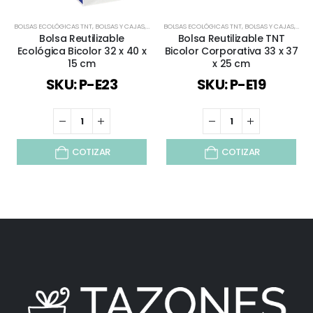
BOLSAS ECOLÓGICAS TNT
,
BOLSAS Y CAJAS
,
TODOS
BOLSAS ECOLÓGICAS TNT
,
BOLSAS Y CAJAS
,
TOD
Bolsa Reutilizable
Bolsa Reutilizable TNT
Ecológica Bicolor 32 x 40 x
Bicolor Corporativa 33 x 37
15 cm
x 25 cm
SKU: P-E23
SKU: P-E19
COTIZAR
COTIZAR