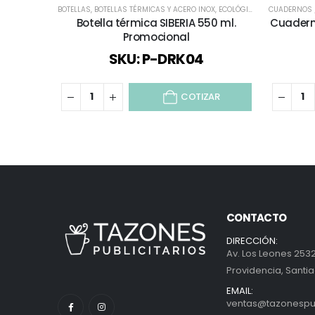
BOTELLAS
,
BOTELLAS TÉRMICAS Y ACERO INOX
,
ECOLÓGICOS Y SUSTENTABLES
CUADERNOS /
Botella térmica SIBERIA 550 ml.
Cuadern
Promocional
SKU: P-DRK04
COTIZAR
CONTACTO
DIRECCIÓN:
Av. Los Leones 2532
Providencia, Santia
EMAIL:
ventas@tazonespubl