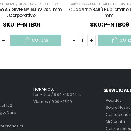
 LIBRETAS / MEMO
,
TODOS
,
ESCRITORIO
,
ESPECIAL DÍA DEL PROFESOR
ECOLÓGICOS Y SUSTENTABLES
,
TODOS
,
TODOS LOS CUADERN
,
ESPECIAL DÍA
o A5 GIVERNY 146x212x12 mm
Cuaderno BARÚ Publicitario 1
. Corporativo.
mm.
SKU: P-NTB01
SKU: P-NTB09
COTIZAR
COTI
HORARIOS:
SERVICIO AL 
Lun - Jue / 9:00 - 18:00 hrs.
Pedidos
Viernes / 9:00 - 17:00
 of 102
Sobre Nosot
go, Chile
Contáctenos
Mi Cuenta
icitarios.cl
Cotizaciones