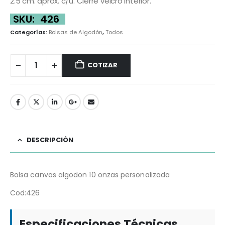
2.5 cm. aprox. c/u. Cierre velcro interior.
SKU:
426
Categorías:
Bolsas de Algodón
,
Todos
COTIZAR
DESCRIPCIÓN
Bolsa canvas algodon 10 onzas personalizada
Cod:426
Especificaciones Técnicas