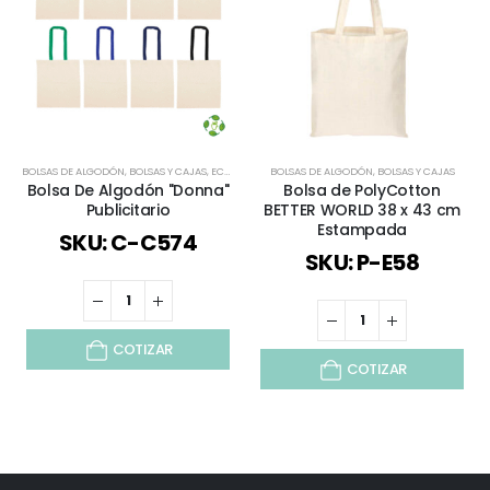
BOLSAS DE ALGODÓN
,
BOLSAS Y CAJAS
,
ECOLÓGICOS Y SUSTENTABLES
BOLSAS DE ALGODÓN
,
TODOS
,
BOLSAS Y CAJAS
Bolsa De Algodón "Donna"
Bolsa de PolyCotton
Publicitario
BETTER WORLD 38 x 43 cm
Estampada
SKU: C-C574
SKU: P-E58
COTIZAR
COTIZAR