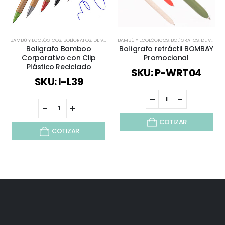
BAMBÚ Y ECOLÓGICOS
,
BOLÍGRAFOS
,
DE VUELTA AL COLEGIO
BAMBÚ Y ECOLÓGICOS
,
BOLÍGRAFOS
,
DE VUELTA AL COLEGIO
Boligrafo Bamboo
Bolígrafo retráctil BOMBAY
Corporativo con Clip
Promocional
Plástico Reciclado
SKU: P-WRT04
SKU: I-L39
COTIZAR
COTIZAR