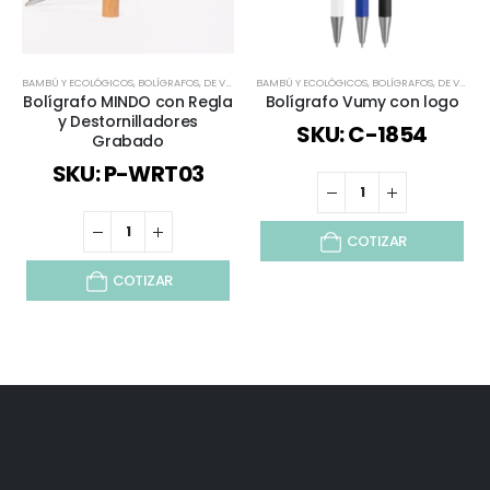
BAMBÚ Y ECOLÓGICOS
,
BOLÍGRAFOS
,
DE VUELTA AL COLEGIO
BAMBÚ Y ECOLÓGICOS
,
DESTACADORES Y FUNCIONALES
,
BOLÍGRAFOS
,
DE VUELTA AL COLEGIO
,
ES
Bolígrafo MINDO con Regla
Bolígrafo Vumy con logo
y Destornilladores
SKU: C-1854
Grabado
SKU: P-WRT03
COTIZAR
COTIZAR