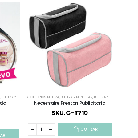
,
BELLEZA Y SALUD
ACCESORIOS BELLEZA
,
BIENESTAR Y SALUD
,
,
TODOS
BELLEZA Y BIENESTAR
,
BELLEZA Y SALUD
ACCESORIOS
,
BIENESTAR
ndo
Necessaire Preston Publicitario
Set De B
SKU: C-T710
COTIZAR
ZAR