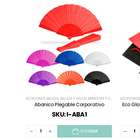
ACCESORIOS BELLEZA
,
BELLEZA Y SALUD
,
BIENESTAR Y SALUD
,
DEPORTES Y 
ACCESORIOS
Abanico Plegable Corporativo
Eco Gla
SKU: I-ABA1
COTIZAR