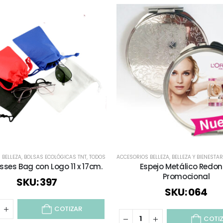
BIENESTAR
 BELLEZA
,
BOLSAS ECOLÓGICAS TNT
,
ESPECIAL FIESTAS PATRIAS
,
TODOS
,
MES ROSA
ACCESORIOS BELLEZA
,
TODOS
,
VERANO
,
VIAJES Y VACACIONES
,
BELLEZA Y BIENESTAR
sses Bag con Logo 11 x 17cm.
Espejo Metálico Redo
Promocional
SKU: 397
SKU: 064
COTIZAR
COTI