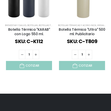
BIENESTAR Y SALUD
,
BOTELLAS
,
BOTELLAS TÉRMICAS Y ACERO INOX
BOTELLAS TÉRMICAS Y ACERO INOX
,
DÍA DEL TRABAJADOR
,
REGALOS PREMIUM
,
ESPECI
Botella Térmica "KARAB"
Botella Térmica "Ultra" 500
con Logo 550 ml.
ml. Publicitario
SKU: C-K112
SKU: C-T809
COTIZAR
COTIZAR