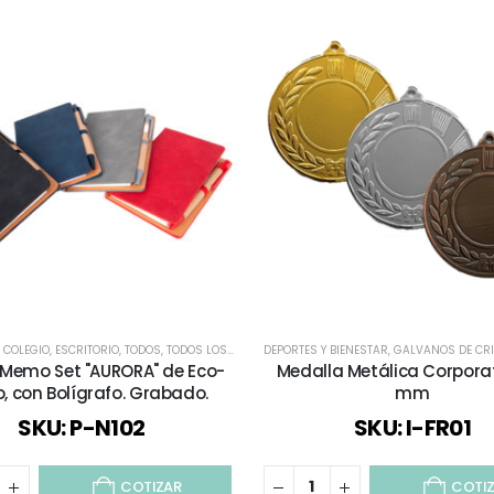
L COLEGIO
,
ESCRITORIO
,
TODOS
,
TODOS LOS CUADERNOS Y LIBRETAS
DEPORTES Y BIENESTAR
,
GALVANOS DE CRI
 Memo Set "AURORA" de Eco-
Medalla Metálica Corpora
, con Bolígrafo. Grabado.
mm
SKU: P-N102
SKU: I-FR01
COTIZAR
COTI