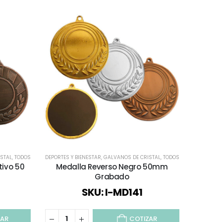
STAL
,
TODOS
DEPORTES Y BIENESTAR
,
GALVANOS DE CRISTAL
,
TODOS
tivo 50
Medalla Reverso Negro 50mm
Taz
Grabado
G
SKU: I-MD141
ZAR
COTIZAR