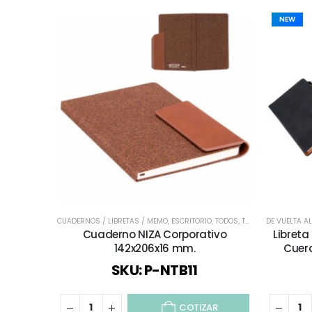
NEW
CUADERNOS / LIBRETAS / MEMO
,
ESCRITORIO
,
TODOS
,
TODOS LOS CUADERNOS Y LIBRETAS
DE VUELTA A
Cuaderno NIZA Corporativo
Libreta
142x206x16 mm.
Cuero
SKU: P-NTB11
COTIZAR