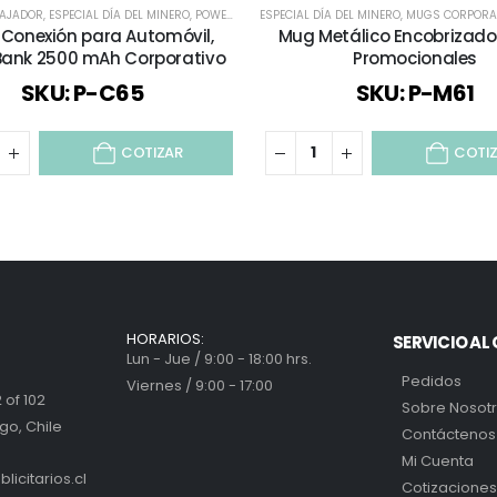
BAJADOR
,
ROPA DEPORTIVA
,
ESPECIAL DÍA DEL MINERO
,
TIEMPO LIBRE / OUTDOOR
,
POWER BANK
ESPECIAL DÍA DEL MINERO
,
TODO VESTUARIO
,
REGALOS DÍA DEL PADRE
,
TODOS
,
,
MUGS CORPORA
VESTUARIO COR
,
TECNOLOGÍA / 
e Conexión para Automóvil,
Mug Metálico Encobrizad
Bank 2500 mAh Corporativo
Promocionales
SKU: P-C65
SKU: P-M61
COTIZAR
COTI
HORARIOS:
SERVICIO AL 
Lun - Jue / 9:00 - 18:00 hrs.
Pedidos
Viernes / 9:00 - 17:00
 of 102
Sobre Nosot
go, Chile
Contáctenos
Mi Cuenta
icitarios.cl
Cotizaciones