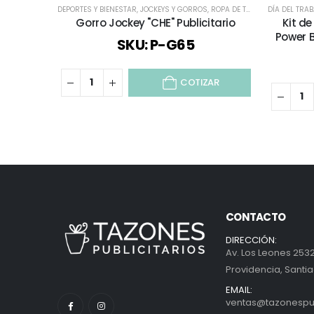
DEPORTES Y BIENESTAR
,
JOCKEYS Y GORROS
,
ROPA DE TRABAJO Y PUBLICITARIO
DÍA DEL TRA
Gorro Jockey "CHE" Publicitario
Kit d
Power 
SKU: P-G65
COTIZAR
CONTACTO
DIRECCIÓN:
Av. Los Leones 2532
Providencia, Santia
EMAIL:
ventas@tazonespubl