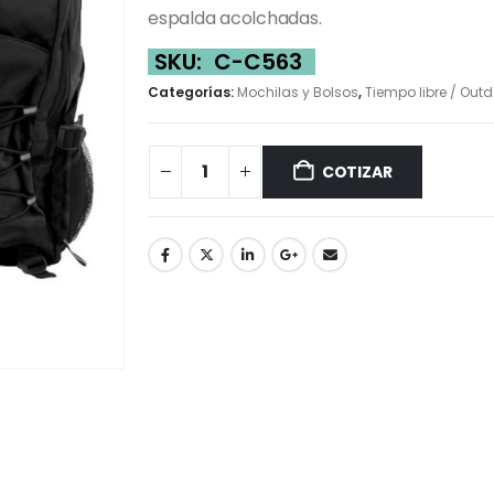
espalda acolchadas.
SKU:
C-C563
Categorías:
Mochilas y Bolsos
,
Tiempo libre / Out
COTIZAR