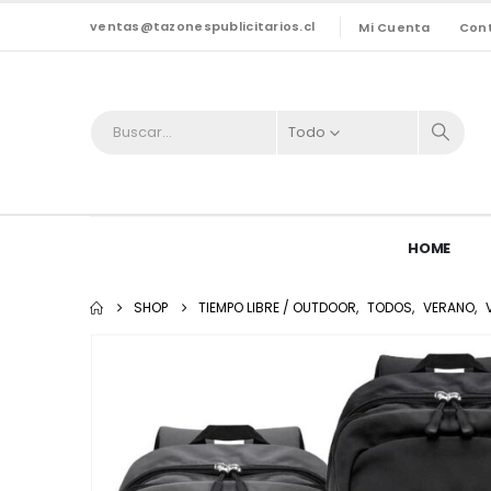
ventas@tazonespublicitarios.cl
Mi Cuenta
Con
Todo
HOME
SHOP
TIEMPO LIBRE / OUTDOOR
,
TODOS
,
VERANO
,