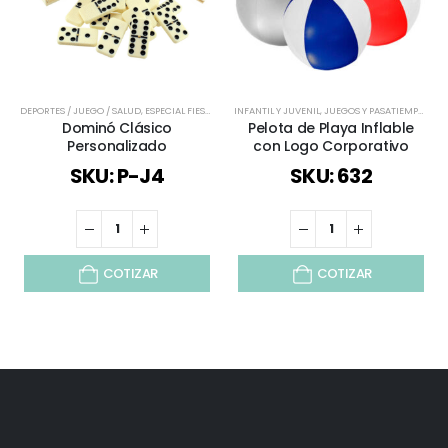
DEPORTES / JUEGO / SALUD
,
ESPECIAL FIESTAS PATRIAS
INFANTIL Y JUVENIL
,
FIESTAS
,
JUEGOS Y PASATIEMPOS
,
JUEGOS Y PASATIEMPOS
,
REGALOS
,
TI
Dominó Clásico
Pelota de Playa Inflable
Personalizado
con Logo Corporativo
SKU: P-J4
SKU: 632
COTIZAR
COTIZAR