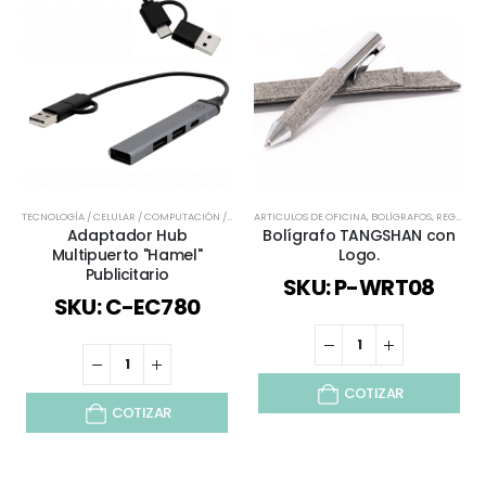
TECNOLOGÍA / CELULAR / COMPUTACIÓN / AUDIO
ARTICULOS DE OFICINA
,
TODOS
,
BOLÍGRAFOS
,
REGALOS DÍA DEL PADRE
Adaptador Hub
Bolígrafo TANGSHAN con
Multipuerto "Hamel"
Logo.
Publicitario
SKU: P-WRT08
SKU: C-EC780
COTIZAR
COTIZAR