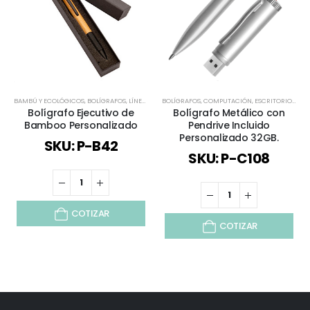
BAMBÚ Y ECOLÓGICOS
,
BOLÍGRAFOS
,
LÍNEA BAMBÚ
BOLÍGRAFOS
,
METÁLICOS Y EJECUTIVOS
,
COMPUTACIÓN
,
,
ESCRITORIO
TODOS
,
METÁ
Bolígrafo Ejecutivo de
Bolígrafo Metálico con
Bamboo Personalizado
Pendrive Incluido
Personalizado 32GB.
SKU: P-B42
SKU: P-C108
COTIZAR
COTIZAR