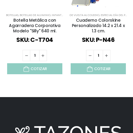
BOTELLAS
,
BOTELLAS DE ALUMINIO
,
INFANTIL Y JUVENIL
DE VUELTA AL COLEGIO
,
TIEMPO LIBRE / OUTDOOR
,
ESPECIAL DÍA DEL PROFESOR
,
TODOS
,
VERAN
Botella Metálica con
Cuaderno Colorskine
Agarradera Corporativa
Personalizado 14.2 x 21.4 x
Modelo "Silly" 640 ml.
1.3 cm.
SKU: C-T704
SKU: P-N46
COTIZAR
COTIZAR