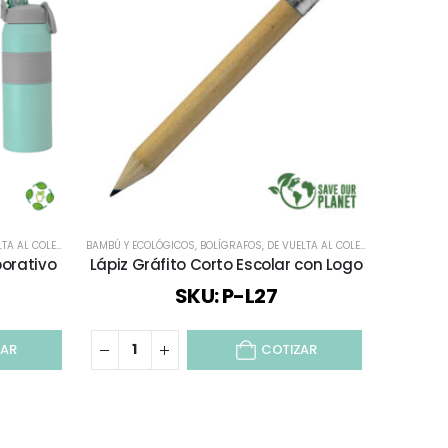
TA AL COLEGIO
,
DEPORTES Y BIENESTAR
BAMBÚ Y ECOLÓGICOS
,
,
ECOLÓGICOS Y SUSTENTABLES
BOLÍGRAFOS
,
DE VUELTA AL COLEGIO
,
TIEMPO LIBRE / OU
,
INFANTIL Y J
DE VUELTA A
porativo
Lápiz Gráfito Corto Escolar con Logo
Se
SKU: P-L27
ZAR
COTIZAR