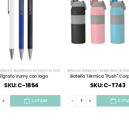
OLÓGICOS
,
BOLÍGRAFOS
,
DE VUELTA AL COLEGIO
,
TODOS
BOTELLAS TÉRMICAS Y ACERO INOX
,
DE VUEL
lígrafo Vumy con logo
Botella Térmica "Push" Cor
SKU: C-1854
SKU: C-T743
COTIZAR
COTI