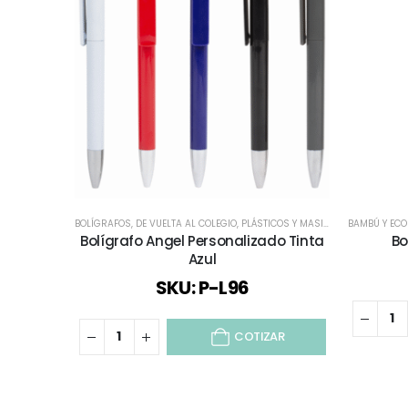
BOLÍGRAFOS
,
DE VUELTA AL COLEGIO
,
PLÁSTICOS Y MASIVOS
,
TODOS
BAMBÚ Y EC
Bolígrafo Angel Personalizado Tinta
Bo
Azul
SKU: P-L96
COTIZAR