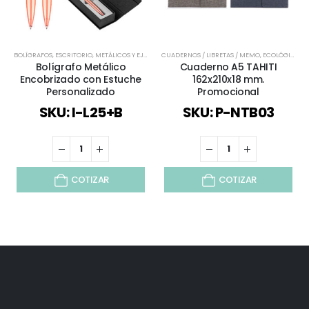
BOLÍGRAFOS
,
ESCRITORIO
,
METÁLICOS Y EJECUTIVOS
CUADERNOS / LIBRETAS / MEMO
,
TODOS
,
ECOLÓGICOS Y SUSTENTABLES
Bolígrafo Metálico
Cuaderno A5 TAHITI
Encobrizado con Estuche
162x210x18 mm.
Personalizado
Promocional
SKU: I-L25+B
SKU: P-NTB03
COTIZAR
COTIZAR