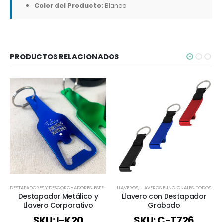
Color del Producto:
Blanco
PRODUCTOS RELACIONADOS
DESTAPADORES Y DESCORCHADORES
,
ESPECIAL FIESTAS PATRIAS
LLAVEROS
,
LLAVEROS FUNCIONALES
,
LLAVEROS
,
LLAVEROS FUNCIONA
,
TODOS
Destapador Metálico y
Llavero con Destapador
Llavero Corporativo
Grabado
SKU: I-K20
SKU: C-T726