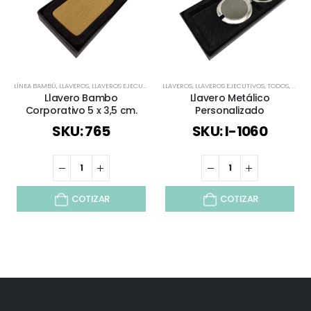
LÍNEA BAMBÚ
,
LLAVEROS
,
LLAVEROS EJECUTIVOS
,
LLAVEROS
TODOS
,
LLAVEROS EJECUTIVOS
,
TODOS
,
TODOS
Llavero Bambo
Llavero Metálico
Corporativo 5 x 3,5 cm.
Personalizado
SKU: 765
SKU: I-1060
COTIZAR
COTIZAR