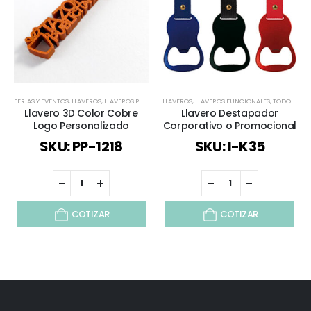
FERIAS Y EVENTOS
,
LLAVEROS
,
LLAVEROS PLÁSTICOS
LLAVEROS
,
PERSONALIZADO 3D
,
LLAVEROS FUNCIONALES
,
REGALOS COBRIZADOS
,
TODOS
,
VER
Llavero 3D Color Cobre
Llavero Destapador
Logo Personalizado
Corporativo o Promocional
SKU: PP-1218
SKU: I-K35
COTIZAR
COTIZAR