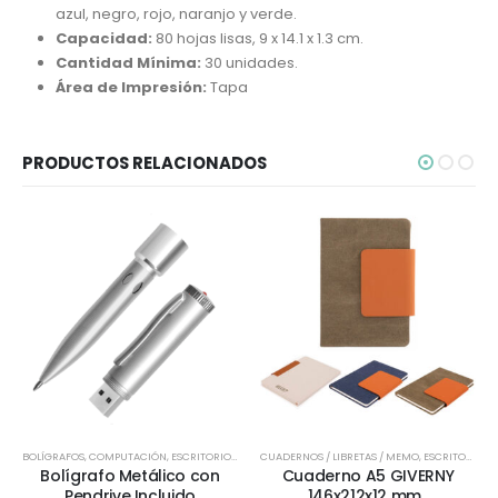
azul, negro, rojo, naranjo y verde.
Capacidad:
80 hojas lisas, 9 x 14.1 x 1.3 cm.
Cantidad Mínima:
30 unidades.
Área de Impresión:
Tapa
PRODUCTOS RELACIONADOS
BOLÍGRAFOS
,
COMPUTACIÓN
,
ESCRITORIO
,
METÁLICOS Y EJECUTIVOS
CUADERNOS / LIBRETAS / MEMO
,
REGALOS PREMIUM
,
ESCRITORIO
,
SELEC
,
E
Bolígrafo Metálico con
Cuaderno A5 GIVERNY
Pendrive Incluido
146x212x12 mm .