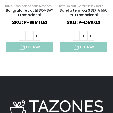
BAMBÚ Y ECOLÓGICOS
,
BOLÍGRAFOS
,
DE VUELTA AL COLEGIO
BOTELLAS
,
BOTELLAS TÉRMICAS Y ACERO INOX
,
ECOLÓGICOS Y SUSTENTABLES
,
PLÁ
,
E
Bolígrafo retráctil BOMBAY
Botella térmica SIBERIA 550
Promocional
ml. Promocional
SKU: P-WRT04
SKU: P-DRK04
COTIZAR
COTIZAR