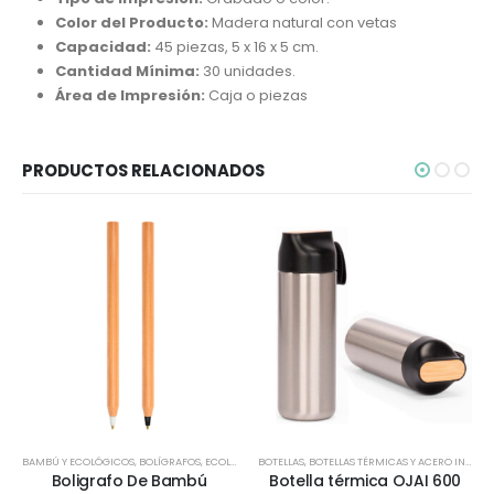
Color del Producto:
Madera natural con vetas
Capacidad:
45 piezas, 5 x 16 x 5 cm.
Cantidad Mínima:
30 unidades.
Área de Impresión:
Caja o piezas
PRODUCTOS RELACIONADOS
BAMBÚ Y ECOLÓGICOS
,
BOLÍGRAFOS
,
ECOLÓGICOS Y SUSTENTABLES
BOTELLAS
,
BOTELLAS TÉRMICAS Y ACERO INOX
,
TODOS
,
E
Boligrafo De Bambú
Botella térmica OJAI 600