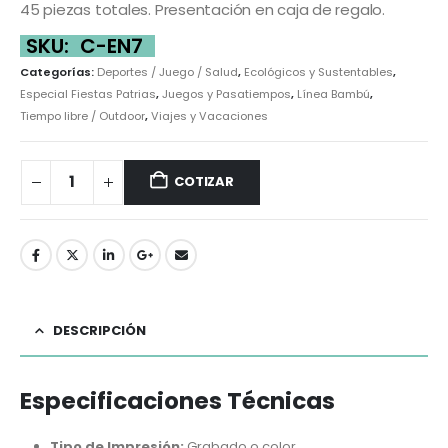
45 piezas totales. Presentación en caja de regalo.
SKU:
C-EN7
Categorías:
Deportes / Juego / Salud
,
Ecológicos y Sustentables
,
Especial Fiestas Patrias
,
Juegos y Pasatiempos
,
Línea Bambú
,
Tiempo libre / Outdoor
,
Viajes y Vacaciones
COTIZAR
DESCRIPCIÓN
Especificaciones Técnicas
Tipo de Impresión:
Grabado o color.