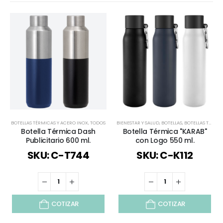
BOTELLAS TÉRMICAS Y ACERO INOX
,
TODOS
BIENESTAR Y SALUD
,
BOTELLAS
,
BOTELLAS TÉRMICAS Y ACERO INOX
Botella Térmica Dash
Botella Térmica "KARAB"
Publicitario 600 ml.
con Logo 550 ml.
SKU: C-T744
SKU: C-K112
COTIZAR
COTIZAR