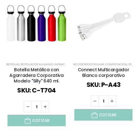
BOTELLAS
,
BOTELLAS DE ALUMINIO
,
INFANTIL Y JUVENIL
ACCESORIOS CELULAR
,
TIEMPO LIBRE / OUTDOOR
,
COMPUTACIÓN
,
TODOS
,
ESPECIAL DÍA DEL MINERO
,
VERAN
Botella Metálica con
Connect Multicargador
Agarradera Corporativa
Blanco corporativo
Modelo "Silly" 640 ml.
SKU: P-A43
SKU: C-T704
COTIZAR
COTIZAR