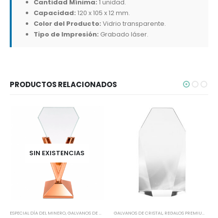
Cantidad Mínima:
1 unidad.
Capacidad:
120 x 105 x 12 mm.
Color del Producto:
Vidrio transparente.
Tipo de Impresión:
Grabado láser.
PRODUCTOS RELACIONADOS
SIN EXISTENCIAS
ESPECIAL DÍA DEL MINERO
,
GALVANOS DE CRISTAL
GALVANOS DE CRISTAL
,
REGALOS COBRIZADOS
,
REGALOS PREMIUM
,
REGALOS PREMIUM
,
TOD