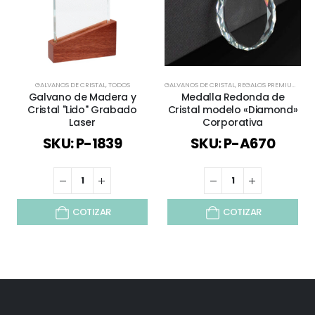
GALVANOS DE CRISTAL
,
TODOS
GALVANOS DE CRISTAL
,
REGALOS PREMIUM
,
TOD
Galvano de Madera y
Medalla Redonda de
Cristal "Lido" Grabado
Cristal modelo «Diamond»
Laser
Corporativa
SKU: P-1839
SKU: P-A670
COTIZAR
COTIZAR