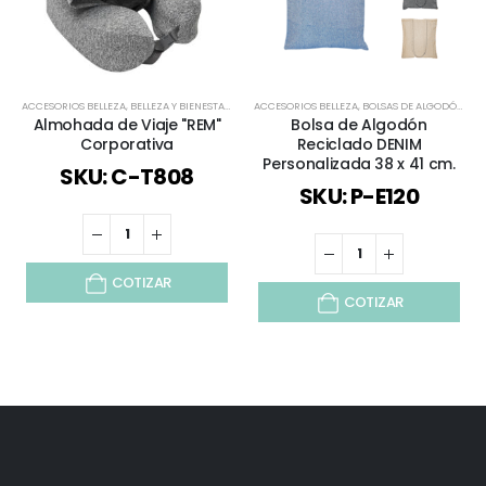
ACCESORIOS BELLEZA
,
BELLEZA Y BIENESTAR
,
BELLEZA Y SALUD
ACCESORIOS BELLEZA
,
BIENESTAR Y SALUD
,
BOLSAS DE ALGODÓN
,
DEPORTES / J
,
ECO
Almohada de Viaje "REM"
Bolsa de Algodón
Corporativa
Reciclado DENIM
Personalizada 38 x 41 cm.
SKU: C-T808
SKU: P-E120
COTIZAR
COTIZAR