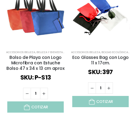
ACCESORIOS BELLEZA
,
BELLEZA Y BIENESTAR
,
DÍA DE LA MADRE
ACCESORIOS BELLEZA
,
MOCHILAS Y BOLSOS
,
BOLSAS ECOLÓGICAS TNT
,
TIEMPO LIB
Bolso de Playa con Logo
Eco Glasses Bag con Logo
Microfibra con Estuche
11 x 17cm.
Bolso 47 x 34 x 13 cm aprox
SKU: 397
SKU: P-S13
COTIZAR
COTIZAR