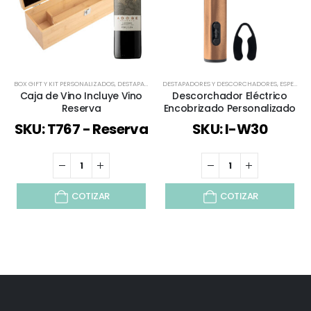
BOX GIFT Y KIT PERSONALIZADOS
,
DESTAPADORES Y DESCORCHADORES
DESTAPADORES Y DESCORCHADORES
,
ECOLÓGICOS Y SUSTENT
,
ESPECIAL DÍA DEL MINERO
Caja de Vino Incluye Vino
Descorchador Eléctrico
Reserva
Encobrizado Personalizado
SKU: T767 - Reserva
SKU: I-W30
COTIZAR
COTIZAR