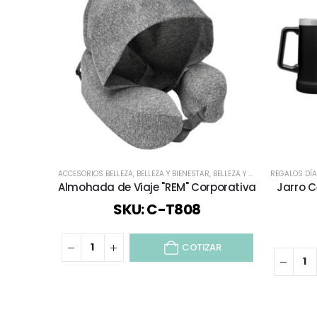
ACCESORIOS BELLEZA
,
BELLEZA Y BIENESTAR
,
BELLEZA Y SALUD
REGALOS DÍA
,
BIENESTAR 
Almohada de Viaje "REM" Corporativa
Jarro C
SKU: C-T808
COTIZAR