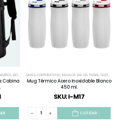
TIEMPOS
A DEL MINERO
,
MOCHILAS Y BOLSOS
,
FIESTAS
MUGS CORPORATIVOS
,
REGALOS DÍA DEL PADRE
,
PORTA NOTEBOOK
,
REGALOS DÍA DEL PADRE
,
,
REGALOS PREMIUM
REGALOS DÍA DEL PADRE
,
TAZONES
,
VIAJES Y VACACIONES
,
REGALOS PREM
,
TODOS
DESTAPADO
va Cabina
Mug Térmico Acero Inoxidable Blanco
Vas
.
450 ml.
Desta
1
SKU: I-M17
ZAR
COTIZAR