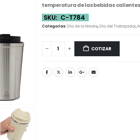
temperatura de las bebidas calientes y
SKU:
C-T784
Categorías:
Día de la Madre
,
Día del Trabajador
,
M
COTIZAR