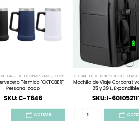
 DEL PADRE
Y SALUD
,
DEPORTES / JUEGO / SALUD
,
TODO COPAS Y VASOS
,
TODOS
,
DÍA DE LA MADRE
,
VASOS SHOPEROS
ESPECIAL DÍA DEL MINERO
,
DÍA DEL TRABAJADOR
,
JUEGOS Y PASA
,
ESPECIAL DÍ
ervecero Térmico "OKTOBER"
Mochila de Viaje Corporati
Personalizado
25 y 39 L. Expandible
SKU: C-T646
SKU: I-60105211
COTIZAR
COTI