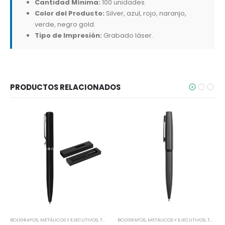
Cantidad Mínima:
100 unidades.
Color del Producto:
Silver, azul, rojo, naranjo,
verde, negro gold.
Tipo de Impresión:
Grabado láser.
PRODUCTOS RELACIONADOS
BOLÍGRAFOS
,
METÁLICOS Y EJECUTIVOS
,
TODOS
BOLÍGRAFOS
,
METÁLICOS Y EJECUTIVOS
,
TODOS