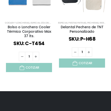
COOLER Y LONCHERAS
,
ESPECIAL DÍA DEL MINERO
ESPECIAL FIESTAS PATRIAS
,
ESPECIAL FIESTAS PATRIAS
,
PECHERAS
,
MOCHILAS Y BOLSO
,
REGALOS DÍA DEL PADRE
Bolso o Lonchera Cooler
Delantal Pechera de TNT
Térmico Corporativo Max
Personalizado
37 lts.
SKU: P-H68
SKU: C-T454
COTIZAR
COTIZAR