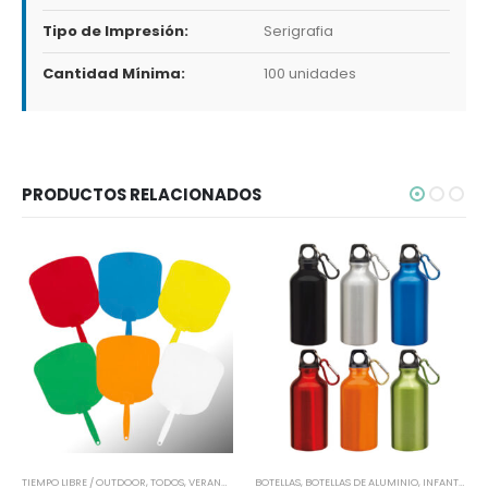
Tipo de Impresión:
Serigrafia
Cantidad Mínima:
100 unidades
PRODUCTOS RELACIONADOS
TIEMPO LIBRE / OUTDOOR
,
TODOS
,
VERANO
,
VIAJES Y VACACIONES
BOTELLAS
,
BOTELLAS DE ALUMINIO
,
INFANTIL Y JUVENIL