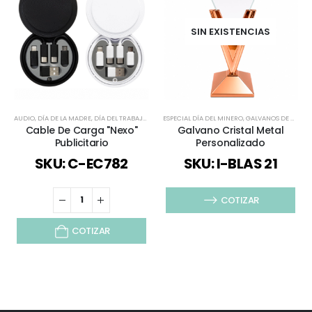
SIN EXISTENCIAS
AUDIO
,
DÍA DE LA MADRE
,
DÍA DEL TRABAJADOR
,
ESPECIAL DÍA DEL MINERO
ESPECIAL DÍA DEL MINERO
,
,
GALVANOS DE CRISTAL
ESPECIAL DÍA DEL P
Cable De Carga "Nexo"
Galvano Cristal Metal
Publicitario
Personalizado
SKU: C-EC782
SKU: I-BLAS 21
COTIZAR
COTIZAR