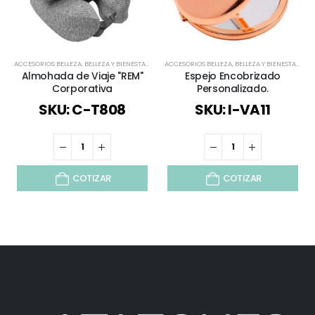
ACCESORIOS BELLEZA
,
BELLEZA Y BIENESTAR
,
BELLEZA Y SALUD
ACCESORIOS BELLEZA
,
BIENESTAR Y SALUD
,
BELLEZA Y BIENESTAR
,
DEPORTES / J
,
BEL
Almohada de Viaje "REM"
Espejo Encobrizado
Corporativa
Personalizado.
SKU: C-T808
SKU: I-VA11
COTIZAR
COTIZAR