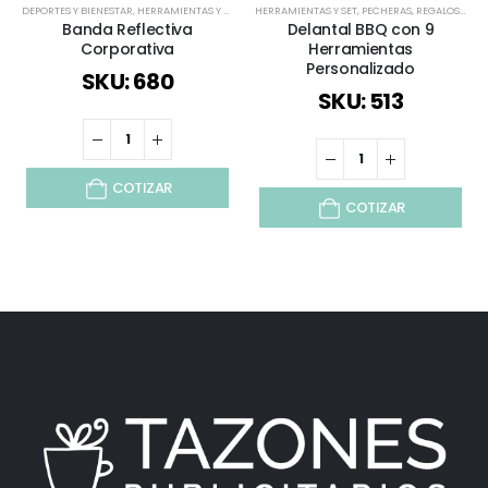
DEPORTES Y BIENESTAR
,
HERRAMIENTAS Y SET
,
TIEMPO LIBRE / OUTDOOR
HERRAMIENTAS Y SET
,
PECHERAS
,
TODOS
,
VIAJES Y VACA
,
REGALOS DÍA DEL PADRE
Banda Reflectiva
Delantal BBQ con 9
Corporativa
Herramientas
Personalizado
SKU: 680
SKU: 513
COTIZAR
COTIZAR